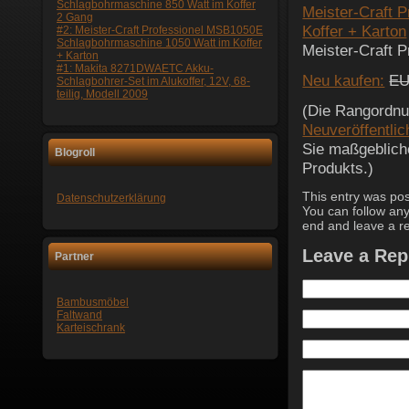
Schlagbohrmaschine 850 Watt im Koffer
Meister-Craft 
2 Gang
Koffer + Karton
#2: Meister-Craft Professionel MSB1050E
Schlagbohrmaschine 1050 Watt im Koffer
Meister-Craft P
+ Karton
#1: Makita 8271DWAETC Akku-
Neu kaufen:
EU
Schlagbohrer-Set im Alukoffer, 12V, 68-
teilig, Modell 2009
(Die Rangordnun
Neuveröffentli
Sie maßgebliche
Blogroll
Produkts.)
This entry was pos
Datenschutzerklärung
You can follow any
end and leave a re
Leave a Rep
Partner
Bambusmöbel
Faltwand
Karteischrank